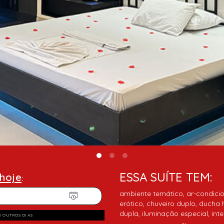
ESSA SUÍTE TEM:
hoje
:
ambiente temático, ar-condicio
erótico, chuveiro duplo, ducha h
dupla, iluminação especial, int
R OUTROS DIAS