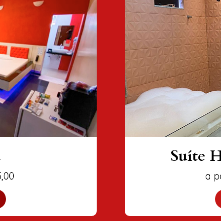
Suíte Hi
0
a part